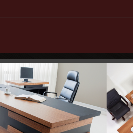
raktyki i strategie dla zdrowia kręgosłupa
ako wyzwanie współczesnej postawy ciała
G