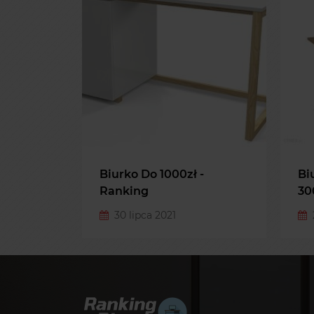
 -
Biurko Elektryczne Do
Bi
3000zł - Ranking
Of
Ko
26 lipca 2021
3