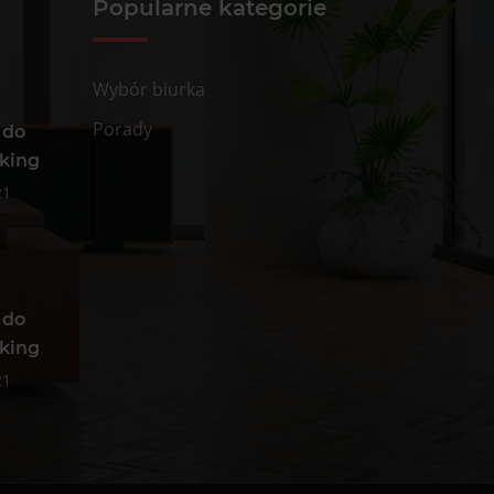
Popularne kategorie
Wybór biurka
Porady
 do
nking
21
 do
nking
21