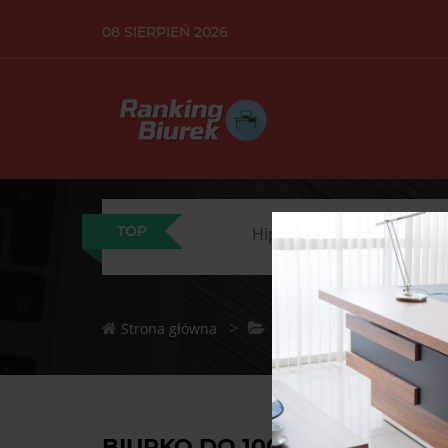
08 SIERPIEŃ 2026
TOP
Jak uniknąć bólu pleców: p
Hiperlordoza lędźwiowa j
>
Strona główna
BIURKO DO 1000ZŁ - RANKIN