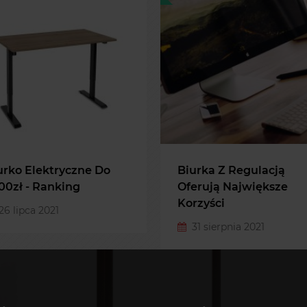
urka Z Regulacją
Biurko Do 2000 Zł -
erują Największe
Ranking
rzyści
27 lipca 2021
1 sierpnia 2021